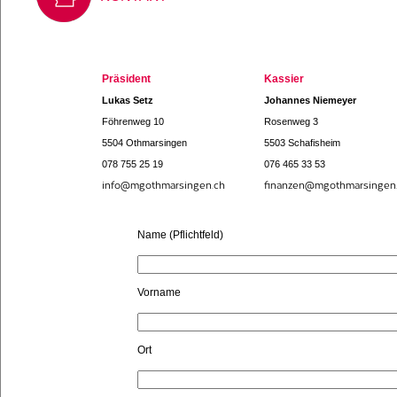
Präsident
Kassier
Lukas Setz
Johannes Niemeyer
Föhrenweg 10
Rosenweg 3
5504 Othmarsingen
5503 Schafisheim
078 755 25 19
076 465 33 53
info@mgothmarsingen.ch
finanzen@mgothmarsingen
Name (Pflichtfeld)
Vorname
Ort