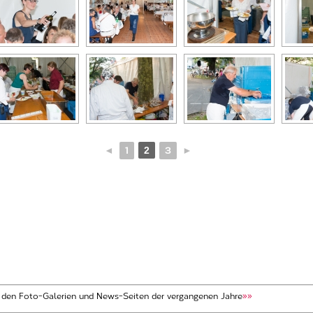
◄
1
2
3
►
t den Foto-Galerien und News-Seiten der vergangenen Jahre
»»