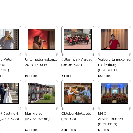
re Peter
Unterhaltungskonzert
#Blasmusik Aargau
Vorbereitungskonzert
ratz
2018 (17.03.18)
(05.05.2018)
Laufenburg
.2018)
(05.06.2018)
os
91
Fotos
7
Fotos
63
Fotos
it Eveline &
Musikreise
Oktober-Metzgete
MGO
(07.07.2018)
(15./16.09.2018)
(26.10.18)
Adventskonzert
(02.12.2018)
s
80
Fotos
215
Fotos
5
Fotos