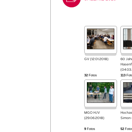
GV (12.01.2018)
60 Jah
Hasenf
(04.03
32
Fotos
113
Fot
MGO HJV
Hochze
(29.06.2018)
Simon 
9
Fotos
52
Foto