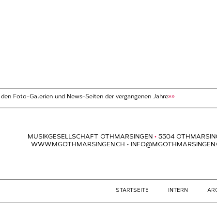
t den Foto-Galerien und News-Seiten der vergangenen Jahre
»»
MUSIKGESELLSCHAFT OTHMARSINGEN
•
5504 OTHMARSIN
WWW.MGOTHMARSINGEN.CH
•
INFO@MGOTHMARSINGEN.
STARTSEITE
INTERN
AR